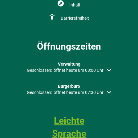
Inhalt
Barrierefreiheit
Öffnungszeiten
Verwaltung
Klicken, um weitere Öffnungs- oder Schließzeiten auszubl
Geschlossen:
öffnet heute um 08:00 Uhr
Bürgerbüro
Klicken, um weitere Öffnungs- oder Schließzeiten auszubl
Geschlossen:
öffnet heute um 07:30 Uhr
Leichte
Sprache