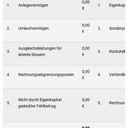
0,00
1.
Anlagevermögen
1.
Eigenkapit
€
0,00
2.
Umlaufvermögen
2.
Sonderpos
€
Ausgleichsleistungen für
0,00
3.
3.
Rückstell
latente Steuern
€
0,00
4.
Rechnungsabgrenzungsposten
4.
Verbindlic
€
Nicht durch Eigenkapital
0,00
5.
5.
Rechnung
gedeckter Fehlbetrag
€
0,00