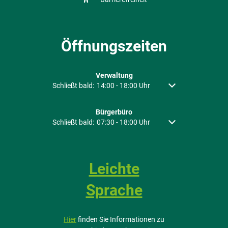
Öffnungszeiten
Verwaltung
Klicken, um weitere Öffnungs- oder Schließzeiten auszu
Schließt bald:
14:00
-
18:00
Uhr
Von 14:00 bis 18:00 
Bürgerbüro
Klicken, um weitere Öffnungs- oder Schließzeiten auszu
Schließt bald:
07:30
-
18:00
Uhr
Von 07:30 bis 18:00 
Leichte
Sprache
Hier
finden Sie Informationen zu