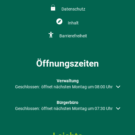
Datenschutz
Inhalt
Barrierefreiheit
Öffnungszeiten
Verwaltung
Klicken, um weitere Öffnungs- oder Schließzeiten auszublenden
Geschlossen:
öffnet nächsten Montag um 08:00 Uhr
Bürgerbüro
Klicken, um weitere Öffnungs- oder Schließzeiten auszublenden
Geschlossen:
öffnet nächsten Montag um 07:30 Uhr