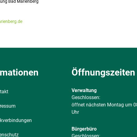
ung Bad Marienberg
arienberg.de
rmationen
Öffnungszeiten
Verwaltung
takt
Klicken, um weitere Öffnungs-
Geschlossen:
öffnet nächsten Montag um 0
ressum
Uhr
kverbindungen
Bürgerbüro
enschutz
Klicken, um weitere Öffnungs-
Geschlossen: