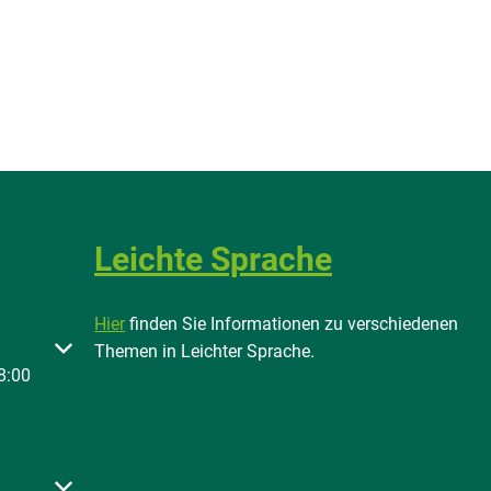
Leichte Sprache
Hier
finden Sie Informationen zu verschiedenen
 oder Schließzeiten auszublenden
Themen in Leichter Sprache.
8:00
 oder Schließzeiten auszublenden