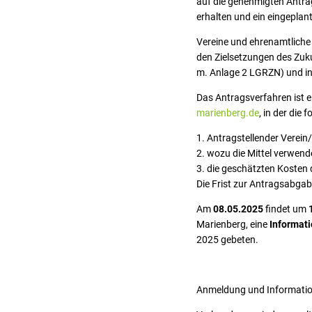
auf die genehmigten Anträg
erhalten und ein eingeplant
Vereine und ehrenamtliche 
den Zielsetzungen des Zuk
m. Anlage 2 LGRZN) und i
Das Antragsverfahren ist e
marienberg.de
, in der die
Antragstellender Verein
wozu die Mittel verwend
die geschätzten Kosten
Die Frist zur Antragsabga
Am
08.05.2025
findet um
Marienberg, eine
Informat
2025 gebeten.
Anmeldung und Informatio