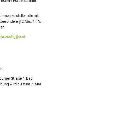
ine höhere Fördersumme
hmen zu stellen, die mit
esondere § 2 Abs. 1 i. V.
nen.
ella.zoellig@bad-
ch.
urger Straße 4, Bad
ldung wird bis zum 7. Mai