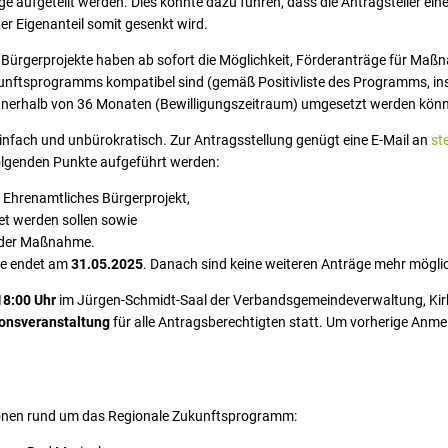
e aufgeteilt werden. Dies könnte dazu führen, dass die Antragsteller e
er Eigenanteil somit gesenkt wird.
Bürgerprojekte haben ab sofort die Möglichkeit, Förderanträge für Maßna
unftsprogramms kompatibel sind (gemäß Positivliste des Programms, insb
nnerhalb von 36 Monaten (Bewilligungszeitraum) umgesetzt werden kön
infach und unbürokratisch. Zur Antragsstellung genügt eine E-Mail an
st
 folgenden Punkte aufgeführt werden:
/ Ehrenamtliches Bürgerprojekt,
et werden sollen sowie
 der Maßnahme.
be endet am
31.05.2025
. Danach sind keine weiteren Anträge mehr mögli
18:00 Uhr
im Jürgen-Schmidt-Saal der Verbandsgemeindeverwaltung, Kirb
ionsveranstaltung
für alle Antragsberechtigten statt. Um vorherige Anme
nen rund um das Regionale Zukunftsprogramm: