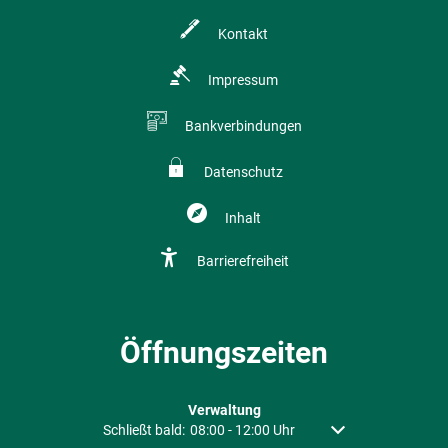
Kontakt
Impressum
Bankverbindungen
Datenschutz
Inhalt
Barrierefreiheit
Öffnungszeiten
Verwaltung
Klicken, um weitere Öffnungs- oder Schließzeiten auszu
Schließt bald:
08:00
-
12:00
Uhr
Von 08:00 bis 12:00 