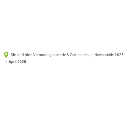
Sie sind hier:
Verbandsgemeinde & Gemeinden
Newsarchiv 2025
April 2025
April
2025