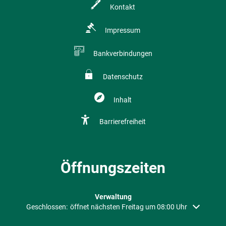
Kontakt
Impressum
Bankverbindungen
Datenschutz
Inhalt
Barrierefreiheit
Öffnungszeiten
Verwaltung
Klicken, um weitere Öffnungs- oder Schließzeiten auszublenden
Geschlossen:
öffnet nächsten Freitag um 08:00 Uhr