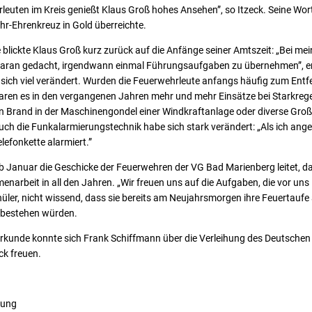
leuten im Kreis genießt Klaus Groß hohes Ansehen”, so Itzeck. Seine Wort
r-Ehrenkreuz in Gold überreichte.
blickte Klaus Groß kurz zurück auf die Anfänge seiner Amtszeit: „Bei mein
daran gedacht, irgendwann einmal Führungsaufgaben zu übernehmen”, erin
 sich viel verändert. Wurden die Feuerwehrleute anfangs häufig zum Ent
ren es in den vergangenen Jahren mehr und mehr Einsätze bei Starkre
en Brand in der Maschinengondel einer Windkraftanlage oder diverse Gro
ch die Funkalarmierungstechnik habe sich stark verändert: „Als ich ang
lefonkette alarmiert.”
ab Januar die Geschicke der Feuerwehren der VG Bad Marienberg leitet, 
narbeit in all den Jahren. „Wir freuen uns auf die Aufgaben, die vor uns l
ler, nicht wissend, dass sie bereits am Neujahrsmorgen ihre Feuertaufe
 bestehen würden.
kunde konnte sich Frank Schiffmann über die Verleihung des Deutsche
ck freuen.
tung