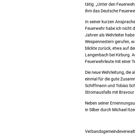
tätig. „Unter den Feuerwehr
ihm das Deutsche Feuerweh
In seiner kurzen Ansprache 
Feuerwehr habe ich nicht 
Jahren als Wehrleiter habe
Wespennestern gerufen, wa
blickte zurück, etwa auf d
Langenbach bei Kirburg. Au
Feuerwehrleute mit einer Te
Die neue Wehrleitung, die 
einmal für die gute Zusamme
Schiffmann und Tobias Schü
Stromausfalls mit Bravour
Neben seiner Ernennungsur
in Silber durch Michael Itze
Verbandsgemeindeverwal