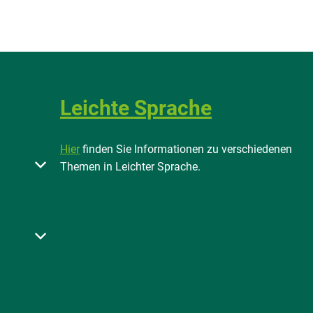
Leichte Sprache
Hier
finden Sie Informationen zu verschiedenen
 oder Schließzeiten auszublenden
Themen in Leichter Sprache.
 bis 12:00 Uhr
 oder Schließzeiten auszublenden
 bis 12:00 Uhr