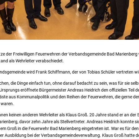
tze der Freiwilligen Feuerwehren der Verbandsgemeinde Bad Marienberg 
and als Wehrleiter verabschiedet.
ndsgemeinde wird Frank Schiffmann, der von Tobias Schüler vertreten wi
en, die Dinge einfach tun, ohne darauf bedacht zu sein, was für sie selbs
sprungs eröffnete Bürgermeister Andreas Heidrich den offiziellen Teil der
Gäste aus Kommunalpolitik und den Reihen der Feuerwehren, die gerne de
 waren.
nen keinen anderen Wehrleiter als Klaus Groß. 20 Jahre stand er an der 
nberg, davor zehn Jahre als Stellvertreter. Andreas Heidrich konnte si
em Groß in die Feuerwehr Bad Marienberg eingetreten ist. War es für de
iner Ausbildung bei der Verbandsgemeindeverwaltung. Klaus Groß hatte do