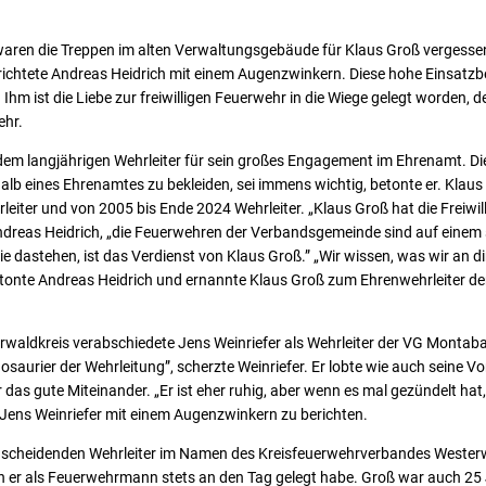
aren die Treppen im alten Verwaltungsgebäude für Klaus Groß vergessen
ichtete Andreas Heidrich mit einem Augenzwinkern. Diese hohe Einsatzbe
 Ihm ist die Liebe zur freiwilligen Feuerwehr in die Wiege gelegt worden, 
ehr.
em langjährigen Wehrleiter für sein großes Engagement im Ehrenamt. Die
lb eines Ehrenamtes zu bekleiden, sei immens wichtig, betonte er. Klau
rleiter und von 2005 bis Ende 2024 Wehrleiter. „Klaus Groß hat die Freiwi
ndreas Heidrich, „die Feuerwehren der Verbandsgemeinde sind auf einem
ie dastehen, ist das Verdienst von Klaus Groß.” „Wir wissen, was wir an d
 betonte Andreas Heidrich und ernannte Klaus Groß zum Ehrenwehrleiter 
erwaldkreis verabschiedete Jens Weinriefer als Wehrleiter der VG Montab
nosaurier der Wehrleitung”, scherzte Weinriefer. Er lobte wie auch seine
 das gute Miteinander. „Er ist eher ruhig, aber wenn es mal gezündelt hat
Jens Weinriefer mit einem Augenzwinkern zu berichten.
 scheidenden Wehrleiter im Namen des Kreisfeuerwehrverbandes Wester
 er als Feuerwehrmann stets an den Tag gelegt habe. Groß war auch 25 J