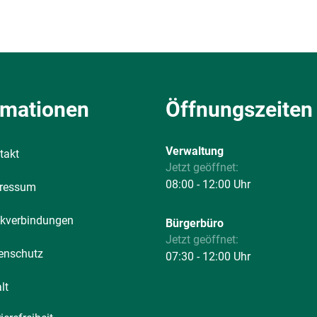
rmationen
Öffnungszeiten
Verwaltung
takt
Klicken, um weitere Öffnungs-
Jetzt geöffnet:
08:00
-
12:00
Uhr
Von 08:00
ressum
kverbindungen
Bürgerbüro
Klicken, um weitere Öffnungs-
Jetzt geöffnet:
enschutz
07:30
-
12:00
Uhr
Von 07:30
lt