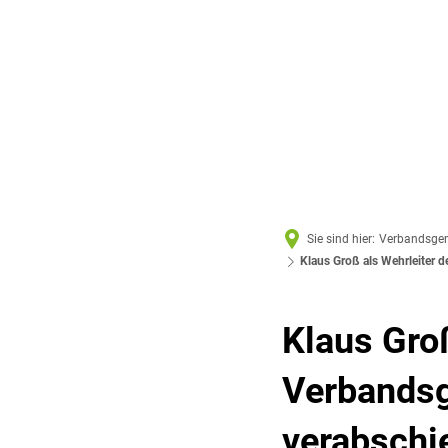
Sie sind hier:
Verbandsge
Klaus Groß als Wehrleiter 
Klaus Groß
Verbands
verabschi