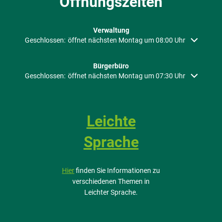
Öffnungszeiten
Verwaltung
Klicken, um weitere Öffnungs- oder Schließzeiten auszublenden
Geschlossen:
öffnet nächsten Montag um 08:00 Uhr
Bürgerbüro
Klicken, um weitere Öffnungs- oder Schließzeiten auszublenden
Geschlossen:
öffnet nächsten Montag um 07:30 Uhr
Leichte
Sprache
Hier
finden Sie Informationen zu
verschiedenen Themen in
Leichter Sprache.