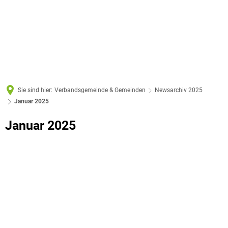
Sie sind hier:
Verbandsgemeinde & Gemeinden
Newsarchiv 2025
Januar 2025
Januar
Januar 2025
2025