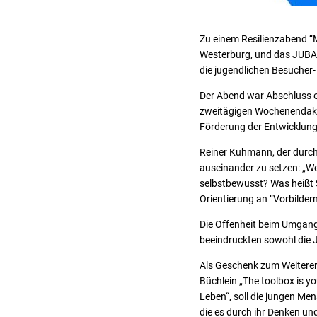
Zu einem Resilienzabend “
Westerburg, und das JUBA-T
die jugendlichen Besucher-
Der Abend war Abschluss e
zweitägigen Wochenendaktio
Förderung der Entwicklung
Reiner Kuhmann, der durch 
auseinander zu setzen: „W
selbstbewusst? Was heißt 
Orientierung an “Vorbildern
Die Offenheit beim Umgang 
beeindruckten sowohl die 
Als Geschenk zum Weitererg
Büchlein „The toolbox is yo
Leben“, soll die jungen Men
die es durch ihr Denken un