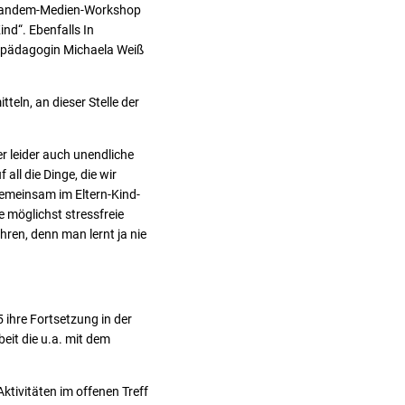
andem-Medien-Workshop
ind“. Ebenfalls In
enpädagogin Michaela Weiß
eln, an dieser Stelle der
r leider auch unendliche
ll die Dinge, die wir
Gemeinsam im Eltern-Kind-
e möglichst stressfreie
ren, denn man lernt ja nie
 ihre Fortsetzung in der
eit die u.a. mit dem
tivitäten im offenen Treff