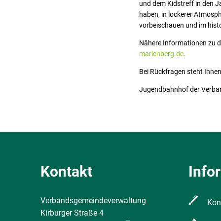
und dem Kidstreff in den J
haben, in lockerer Atmosp
vorbeischauen und im hist
Nähere Informationen zu 
marienberg.de
.
Bei Rückfragen steht Ihn
Jugendbahnhof der Verba
Kontakt
Info
Verbandsgemeindeverwaltung
Kon
Kirburger Straße 4