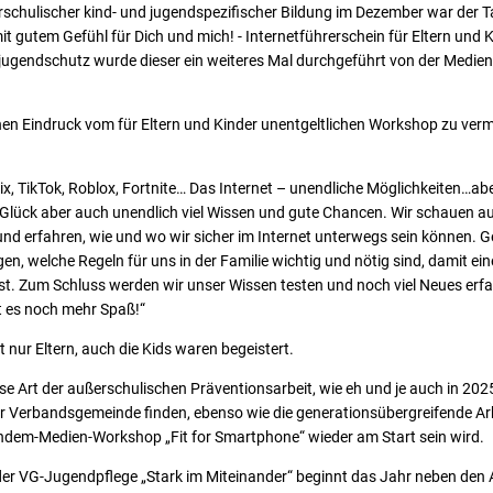
rschulischer kind- und jugendspezifischer Bildung im Dezember war der
T
t gutem Gefühl für Dich und mich! - Internetführerschein für Eltern und K
jugendschutz wurde dieser ein weiteres Mal durchgeführt von der Medi
en Eindruck vom für Eltern und Kinder unentgeltlichen Workshop zu vermitt
x, TikTok, Roblox, Fortnite… Das Internet – unendliche Möglichkeiten…abe
ück aber auch unendlich viel Wissen und gute Chancen. Wir schauen auf a
nd erfahren, wie und wo wir sicher im Internet unterwegs sein können. 
n, welche Regeln für uns in der Familie wichtig und nötig sind, damit ein
t. Zum Schluss werden wir unser Wissen testen und noch viel Neues erfah
 es noch mehr Spaß!“
 nur Eltern, auch die Kids waren begeistert.
se Art der außerschulischen Präventionsarbeit, wie eh und je auch in 2025
r Verbandsgemeinde finden, ebenso wie die generationsübergreifende Arb
dem-Medien-Workshop „Fit for Smartphone“ wieder am Start sein wird.
r VG-Jugendpflege „Stark im Miteinander“ beginnt das Jahr neben den Ak