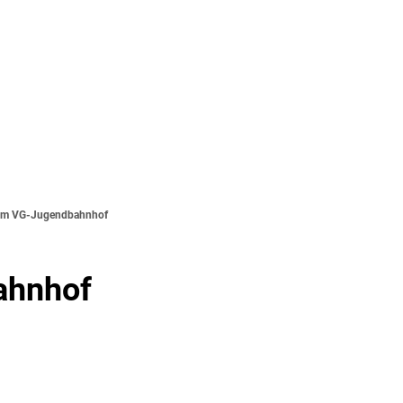
Seite einstellen
SUCHE
MENÜ
 im VG-Jugendbahnhof
ahnhof