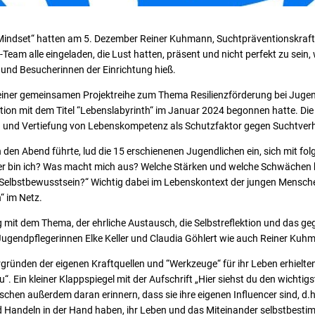
Mindset“ hatten am 5. Dezember Reiner Kuhmann, Suchtpräventionskraft 
eam alle eingeladen, die Lust hatten, präsent und nicht perfekt zu sein, 
 und Besucherinnen der Einrichtung hieß.
iner gemeinsamen Projektreihe zum Thema Resilienzförderung bei Jugendl
n mit dem Titel “Lebenslabyrinth“ im Januar 2024 begonnen hatte. Die P
 und Vertiefung von Lebenskompetenz als Schutzfaktor gegen Suchtverh
den Abend führte, lud die 15 erschienenen Jugendlichen ein, sich mit fo
er bin ich? Was macht mich aus? Welche Stärken und welche Schwächen h
Selbstbewusstsein?“ Wichtig dabei im Lebenskontext der jungen Mensche
“ im Netz.
mit dem Thema, der ehrliche Austausch, die Selbstreflektion und das ge
Jugendpflegerinnen Elke Keller und Claudia Göhlert wie auch Reiner Kuh
ründen der eigenen Kraftquellen und “Werkzeuge“ für ihr Leben erhielte
u“. Ein kleiner Klappspiegel mit der Aufschrift „Hier siehst du den wicht
schen außerdem daran erinnern, dass sie ihre eigenen Influencer sind, d.h.
d Handeln in der Hand haben, ihr Leben und das Miteinander selbstbestim