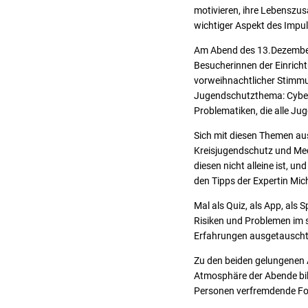
motivieren, ihre Lebenszusa
wichtiger Aspekt des Impu
Am Abend des 13.Dezember
Besucherinnen der Einrich
vorweihnachtlicher Stimm
Jugendschutzthema: Cyber-
Problematiken, die alle Ju
Sich mit diesen Themen a
Kreisjugendschutz und Med
diesen nicht alleine ist, u
den Tipps der Expertin Mic
Mal als Quiz, als App, als 
Risiken und Problemen im
Erfahrungen ausgetauscht
Zu den beiden gelungenen Ak
Atmosphäre der Abende bil
Personen verfremdende Fo