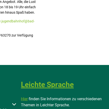
 Angebot. Alle, die Lust
n 18 bis 19 Uhr einfach
nzen hinaus Spaß haben.
.jugendbahnhof@bad-
1/63270 zur Verfügung
Leichte Sprache
Hier
finden Sie Informationen zu verschiedenen
 oder Schließzeiten auszublenden
Themen in Leichter Sprache.