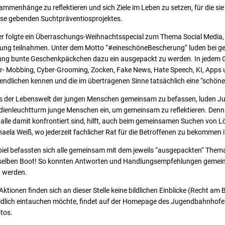
mmenhänge zu reflektieren und sich Ziele im Leben zu setzen, für die sie 
lse gebenden Suchtpräventiosprojektes.
 folgte ein Überraschungs-Weihnachtsspecial zum Thema Social Media,
tung teilnahmen. Unter dem Motto “#eineschöneBescherung“ luden bei g
ung bunte Geschenkpäckchen dazu ein ausgepackt zu werden. In jedem 
 Mobbing, Cyber-Grooming, Zocken, Fake News, Hate Speech, KI, Apps u
gendlichen kennen und die im übertragenen Sinne tatsächlich eine “schön
us der Lebenswelt der jungen Menschen gemeinsam zu befassen, luden 
ienleuchtturm junge Menschen ein, um gemeinsam zu reflektieren. Denn
nd alle damit konfrontiert sind, hilft, auch beim gemeinsamen Suchen von 
haela Weiß, wo jederzeit fachlicher Rat für die Betroffenen zu bekommen i
Spiel befassten sich alle gemeinsam mit dem jeweils “ausgepackten“ Thema
 selben Boot! So konnten Antworten und Handlungsempfehlungen gemein
 werden.
tionen finden sich an dieser Stelle keine bildlichen Einblicke (Recht am Bi
dlich eintauchen möchte, findet auf der Homepage des Jugendbahnhofe
tos.