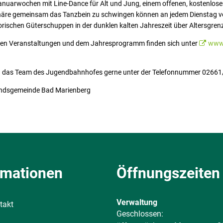
anuarwochen mit Line-Dance für Alt und Jung, einem offenen, kostenlosen
häre gemeinsam das Tanzbein zu schwingen können an jedem Dienstag vo
orischen Güterschuppen in der dunklen kalten Jahreszeit über Altersgre
den Veranstaltungen und dem Jahresprogramm finden sich unter
www
en das Team des Jugendbahnhofes gerne unter der Telefonnummer 0266
ndsgemeinde Bad Marienberg
rmationen
Öffnungszeiten
Verwaltung
takt
Klicken, um weitere Öffnungs-
Geschlossen: