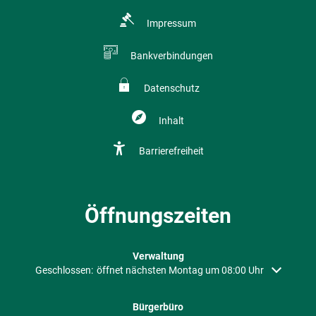
Impressum
Bankverbindungen
Datenschutz
Inhalt
Barrierefreiheit
Öffnungszeiten
Verwaltung
Klicken, um weitere Öffnungs- oder Schließzeiten auszublenden
Geschlossen:
öffnet nächsten Montag um 08:00 Uhr
Bürgerbüro