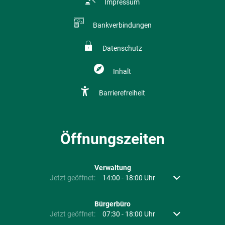
Impressum
Bankverbindungen
Datenschutz
Inhalt
Barrierefreiheit
Öffnungszeiten
Verwaltung
Klicken, um weitere Öffnungs- oder Schließzeiten auszubl
Jetzt geöffnet:
14:00
-
18:00
Uhr
Von 14:00 bis 18:
Bürgerbüro
Klicken, um weitere Öffnungs- oder Schließzeiten auszubl
Jetzt geöffnet:
07:30
-
18:00
Uhr
Von 07:30 bis 18: