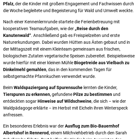
Pfalz,
der die Kinder mit großem Engagement und Fachwissen durch
die Woche begleitete und Begeisterung für Wald und Umwelt weckte.
Nach einer Kennenlernrunde startete die Ferienbetreuung mit
kooperativen Teamaufgaben, wie der
„Reise durch den
Kanutenwald“
. Anschließend gab es Freispielzeiten und erste
Naturerkundungen. Dabei wurden Hütten aus Ästen gebaut und in
der Mittagszeit mit einem Kleinteam gemeinsam aus frischen,
biologischen Zutaten vegetarische Speisen zubereitet. Beispielsweise
wurde hierfür mit einer kleinen Mühle
Biogetreide aus Vielbach zu
Dinkelmehl gemahlen
, das in den kommenden Tagen für
selbstgemachte Pfannkuchen verwendet wurde.
Beim
Waldspaziergang auf Spurensuche
lernten die Kinder,
Tierspuren zu erkennen,
gefundene
Pilze zu bestimmen
und
entdeckten sogar
Hinweise auf Wildschweine
, die sich – wie der
Waldpädagoge erklärte – im Herbst mit Eicheln ihren Winterspeck
anfressen.
Ein besonderes Erlebnis war der
Ausflug zum Bio-Bauernhof
Albertshof in Rennerod,
einem Milchviehbetrieb durch den Sarah