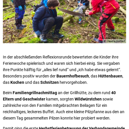
© Claudia Göhlert
In der abschließenden Reflexionsrunde bewerteten die Kinder ihre
Ferienwoche spielerisch und waren sich hierbei einig. Sie vergaben
ihre Punkte hälftig für „alles lief rund“ und „ich habe etwas gelernt“.
Besonders positiv wurden der
Bauernhofbesuch
, das
Hüttenbauen
,
das
Kochen
und das
Schnitzen
hervorgehoben.
Beim
Familiengrillnachmittag
an der Grillhütte, zu dem rund
40
Eltern und Geschwister
kamen, sorgten
Wildwürstchen
sowie
zahlreiche von den Familien mitgebrachten Beilagen für ein
reichhaltiges, leckeres Buffet. Auch eine kleine Pilzpfanne aus den an
diesem Tag gesammelten Pilzen konnte hier probiert werden.
Damit ging die erste
Herbstferienbetreuung der Verbandsgemeinde