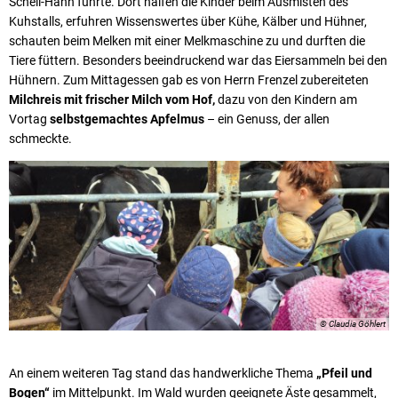
Schell-Hahn führte. Dort halfen die Kinder beim Ausmisten des
Kuhstalls, erfuhren Wissenswertes über Kühe, Kälber und Hühner,
schauten beim Melken mit einer Melkmaschine zu und durften die
Tiere füttern. Besonders beeindruckend war das Eiersammeln bei den
Hühnern. Zum Mittagessen gab es von Herrn Frenzel zubereiteten
Milchreis mit frischer Milch vom Hof,
dazu von den Kindern am
Vortag
selbstgemachtes Apfelmus
– ein Genuss, der allen
schmeckte.
© Claudia Göhlert
An einem weiteren Tag stand das handwerkliche Thema
„Pfeil und
Bogen“
im Mittelpunkt. Im Wald wurden geeignete Äste gesammelt,