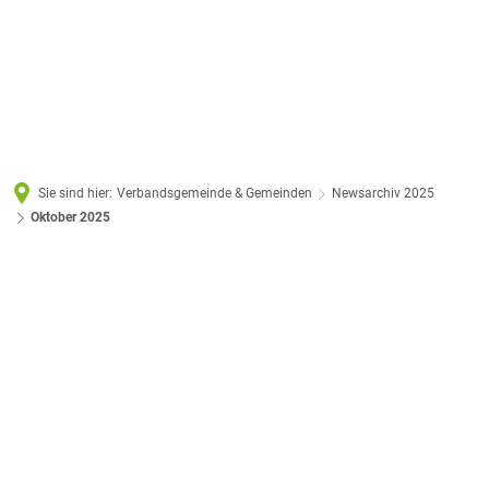
Sie sind hier:
Verbandsgemeinde & Gemeinden
Newsarchiv 2025
Oktober 2025
Oktober
2025