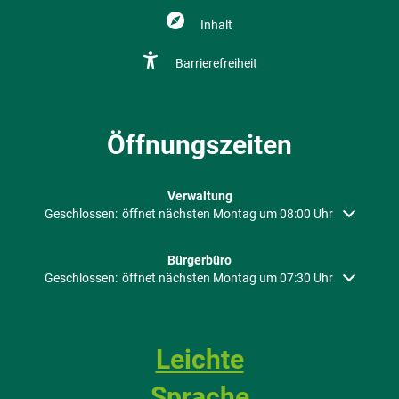
Inhalt
Barrierefreiheit
Öffnungszeiten
Verwaltung
Klicken, um weitere Öffnungs- oder Schließzeiten auszublenden
Geschlossen:
öffnet nächsten Montag um 08:00 Uhr
Bürgerbüro
Klicken, um weitere Öffnungs- oder Schließzeiten auszublenden
Geschlossen:
öffnet nächsten Montag um 07:30 Uhr
Leichte
Sprache