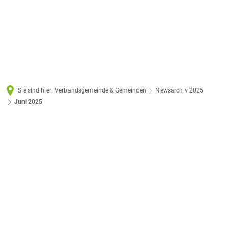
Sie sind hier:
Verbandsgemeinde & Gemeinden
Newsarchiv 2025
Juni 2025
Juni
2025