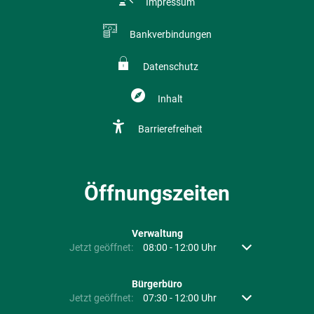
Impressum
Bankverbindungen
Datenschutz
Inhalt
Barrierefreiheit
Öffnungszeiten
Verwaltung
Klicken, um weitere Öffnungs- oder Schließzeiten auszubl
Jetzt geöffnet:
08:00
-
12:00
Uhr
Von 08:00 bis 12:
Bürgerbüro
Klicken, um weitere Öffnungs- oder Schließzeiten auszubl
Jetzt geöffnet:
07:30
-
12:00
Uhr
Von 07:30 bis 12: