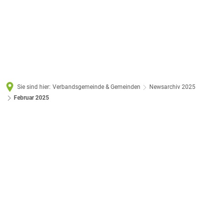
Sie sind hier:
Verbandsgemeinde & Gemeinden
Newsarchiv 2025
Februar 2025
Februar
2025