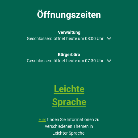
Öffnungszeiten
Verwaltung
Klicken, um weitere Öffnungs- oder Schließzeiten auszubl
Geschlossen:
öffnet heute um 08:00 Uhr
Bürgerbüro
Klicken, um weitere Öffnungs- oder Schließzeiten auszubl
Geschlossen:
öffnet heute um 07:30 Uhr
Leichte
Sprache
Hier
finden Sie Informationen zu
verschiedenen Themen in
Leichter Sprache.