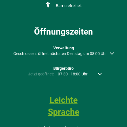
Barrierefreiheit
Öffnungszeiten
Verwaltung
Klicken, um weitere Öffnungs- oder Schließzeiten auszublenden
Geschlossen:
öffnet nächsten Dienstag um 08:00 Uhr
Bürgerbüro
Klicken, um weitere Öffnungs- oder Schließzeiten auszubl
Jetzt geöffnet:
07:30
-
18:00
Uhr
Von 07:30 bis 18:
Leichte
Sprache